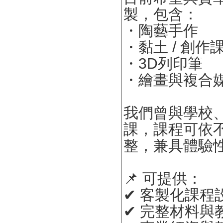
製，包含：
・陶藝手作
・黏土 / 創作
・3D列印筆
・繪畫與複合
我們曾與學校
課，課程可依
整，兼具體驗
📌 可提供：
✔ 客製化課程
✔ 完整材料與