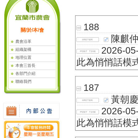
188
關/於/本/會
陳麒
農會沿革
2026-05-
組織架構
地理位置
此為悄悄話模
本會三首長
各部門介紹
聯絡我們
187
黃朝
2026-05-
此為悄悄話模