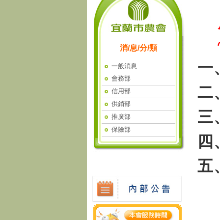
消/息/分/類
一
一般消息
會務部
二
信用部
供銷部
三
推廣部
保險部
四
五