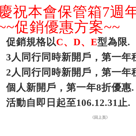
慶祝本會保管箱
7
週
~~
促銷優惠方案
~~
、促銷規格以
C
、
D
、
E
型為限
.
、
3
人同行同時新開戶，第一年
、
2
人同行同時新開戶，第一年
、個人新開戶，第一年
8
折優惠
.
、活動自即日起至
106.12.31
止
.
《回上頁》