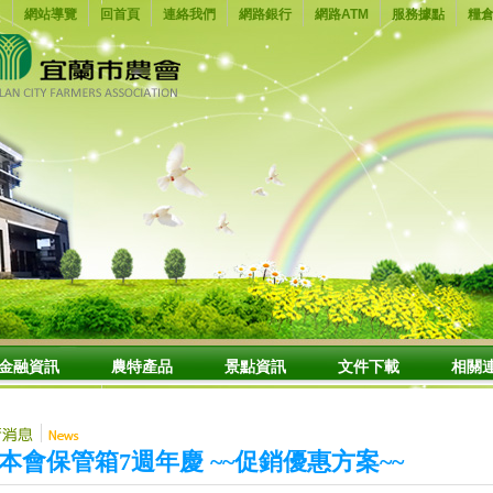
網站導覽
回首頁
連絡我們
網路銀行
網路ATM
服務據點
糧
金融資訊
農特產品
景點資訊
文件下載
相關
本會保管箱7週年慶 ~~促銷優惠方案~~